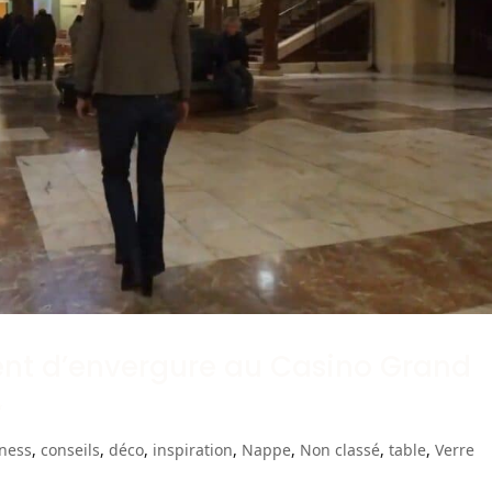
nt d’envergure au Casino Grand
✨
ness
,
conseils
,
déco
,
inspiration
,
Nappe
,
Non classé
,
table
,
Verre