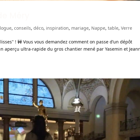
de Méry
logue
,
conseils
,
déco
,
inspiration
,
mariage
,
Nappe
,
table
,
Verre
ulisses" ! 🚧 Vous vous demandez comment on passe d’un dépôt
un aperçu ultra-rapide du gros chantier mené par Yasemin et Jean