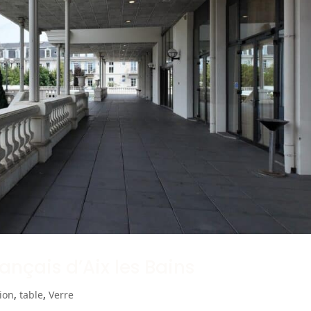
rançais d’Aix les Bains
tion
,
table
,
Verre