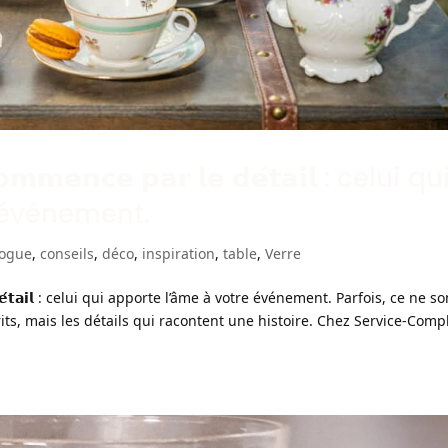
𝗰𝗼𝗺𝗺𝗲𝗻𝗰𝗲 𝗽𝗮𝗿 𝗹𝗲 𝗱𝗲́𝘁𝗮𝗶𝗹 : celui qu
 événement.
logue
,
conseils
,
déco
,
inspiration
,
table
,
Verre
𝗿 𝗹𝗲 𝗱𝗲́𝘁𝗮𝗶𝗹 : celui qui apporte l’âme à votre événement. Parfois, ce ne s
ts, mais les détails qui racontent une histoire. Chez Service-Compl