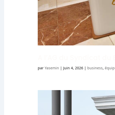
A l’AG du Syndicat du
par
Yasemin
|
Juin 4, 2026
|
business
,
équip