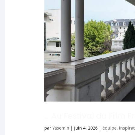
… Au Festival du Film F
par
Yasemin
|
Juin 4, 2026
|
équipe
,
inspira