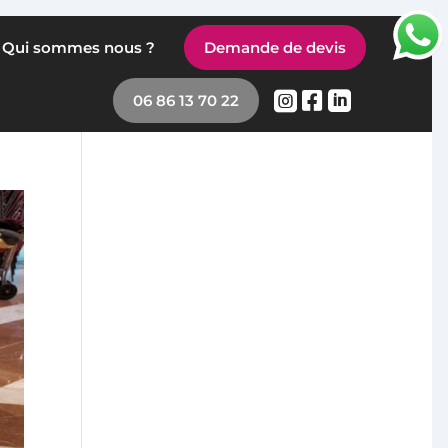
Qui sommes nous ?
Demande de devis



06 86 13 70 22