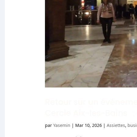
Retour sur un événeme
Cercle Aix-les-Bains 
par
Yasemin
|
Mar 10, 2026
|
Assiettes
,
busi