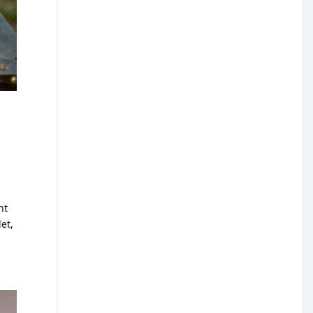
i
ont
et,