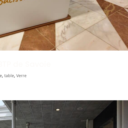
 BTP de Savoie
e
,
table
,
Verre