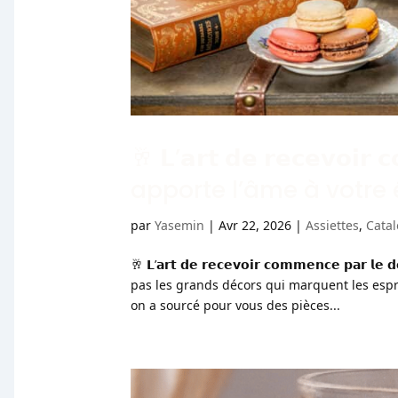
🥂 𝗟’𝗮𝗿𝘁 𝗱𝗲 𝗿𝗲𝗰𝗲𝘃𝗼𝗶𝗿 
apporte l’âme à votre
par
Yasemin
|
Avr 22, 2026
|
Assiettes
,
Cata
🥂 𝗟’𝗮𝗿𝘁 𝗱𝗲 𝗿𝗲𝗰𝗲𝘃𝗼𝗶𝗿 𝗰𝗼𝗺𝗺𝗲𝗻𝗰𝗲 𝗽𝗮
pas les grands décors qui marquent les espri
on a sourcé pour vous des pièces...