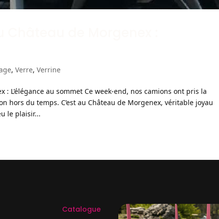
u Château de Morgenex :
t
age
,
Verre
,
Verrine
 : L’élégance au sommet Ce week-end, nos camions ont pris la
son hors du temps. C’est au Château de Morgenex, véritable joyau
le plaisir...
Catalogue