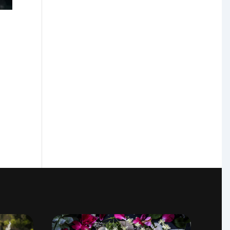
Assistant Service Complet
Répond en quelques secondes