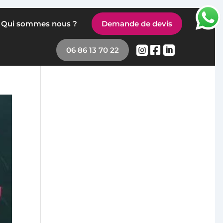
Qui sommes nous ?
Demande de devis



06 86 13 70 22