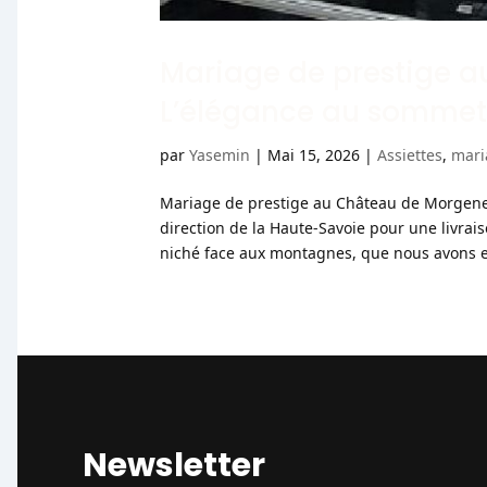
Mariage de prestige a
L’élégance au somme
par
Yasemin
|
Mai 15, 2026
|
Assiettes
,
mari
Mariage de prestige au Château de Morgenex
direction de la Haute-Savoie pour une livrai
niché face aux montagnes, que nous avons eu 
Newsletter