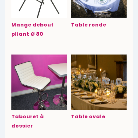
Mange debout
Table ronde
pliant Ø 80
Tabouret à
Table ovale
dossier